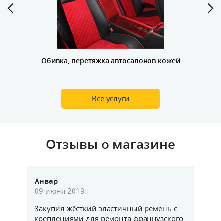
Обивка, перетяжка автосалонов кожей
Все услуги
Отзывы о магазине
Анвар
Ви
09 июня 2019
13
Закупил жёсткий эластичный ремень с
По
креплениями для ремонта французского
На