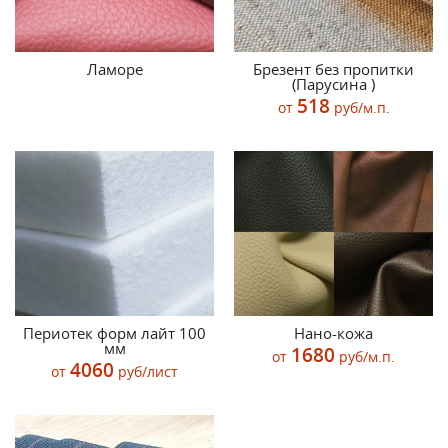
Ламоре
Брезент без пропитки
(Парусина )
518
от
руб/м.п.
Периотек форм лайт 100
Нано-кожа
мм
1680
от
руб/м.п.
4060
от
руб/лист