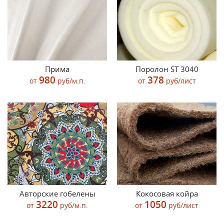
Прима
Поролон ST 3040
980
378
от
руб/м.п.
от
руб/лист
Авторские гобелены
Кокосовая койра
3220
1050
от
руб/м.п.
от
руб/лист