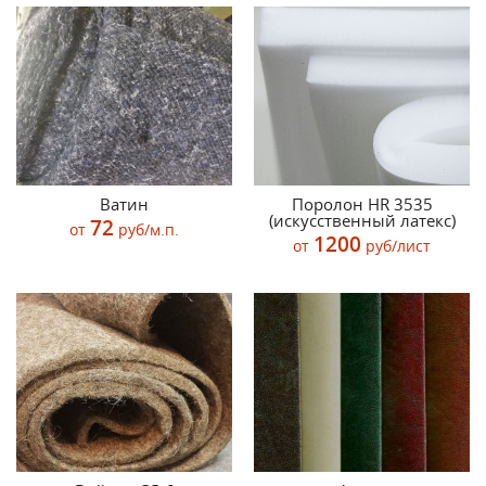
Ватин
Поролон HR 3535
(искусственный латекс)
72
от
руб/м.п.
1200
от
руб/лист