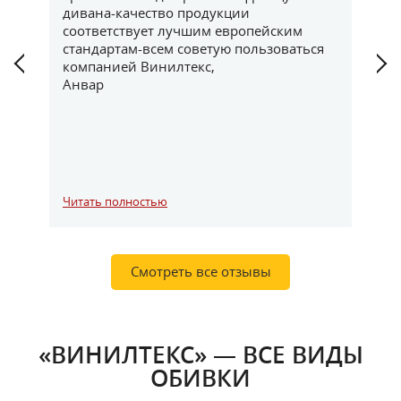
ла
дивана-качество продукции
по
соответствует лучшим европейским
да
стандартам-всем советую пользоваться
не
ом
компанией Винилтекс,
Вс
ь
Анвар
Читать полностью
Чи
Смотреть все отзывы
«ВИНИЛТЕКС» — ВСЕ ВИДЫ
ОБИВКИ