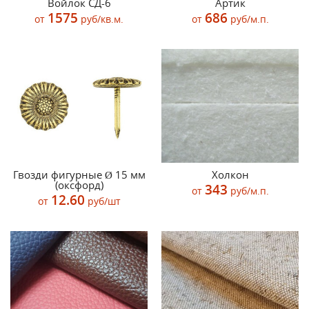
Войлок СД-6
Артик
1575
686
от
руб/кв.м.
от
руб/м.п.
Гвозди фигурные Ø 15 мм
Холкон
(оксфорд)
343
от
руб/м.п.
12.60
от
руб/шт