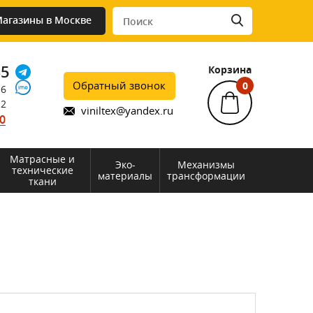
агазины в Москве
45
Корзина
Обратный звонок
0
76
12
viniltex@yandex.ru
0
Матрасные и
Эко-
Механизмы
технические
материалы
трансформации
ткани