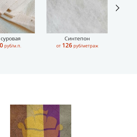
 суровая
Синтепон
В
0
126
руб/м.п.
от
руб/метраж
от