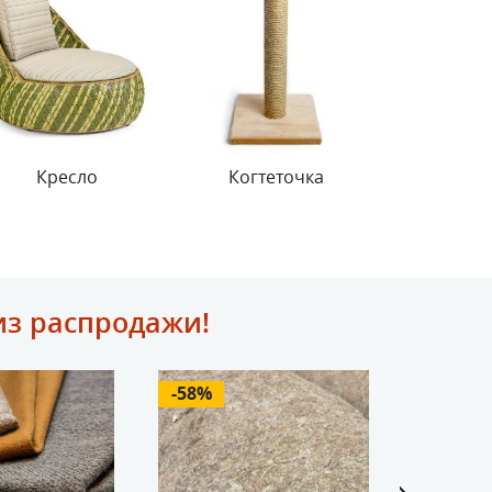
Кресло
Когтеточка
из распродажи!
-58%
-69%