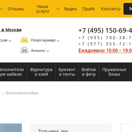
Наши
М
Отзывы
Видео
Прайс
Контакты
услуги
+7 (495) 150-69-
 в Москве
+7 (995) 790-38-
ская
Новогиреево
+7 (977) 355-72-
Ежедневно 10:00 – 19:0
Аннино
аполнители
Фурнитура
Брезент
Войлок
Пружинные
для мебели
и клей
и тенты
и фетр
блоки
и
→
Кокосовая койра
Толщина, мм