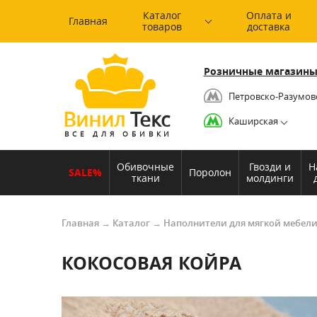
Каталог
Оплата и
Главная
товаров
доставка
Розничные магазины
Петровско-Разумов
Винил
Текс
Каширская
ВСЕ ДЛЯ ОБИВКИ
Обивочные
Гвозди и
Н
SALE%
Поролон
ткани
молдинги
Главная
→
Каталог
→
Наполнители для мягкой мебел
КОКОСОВАЯ КОЙРА