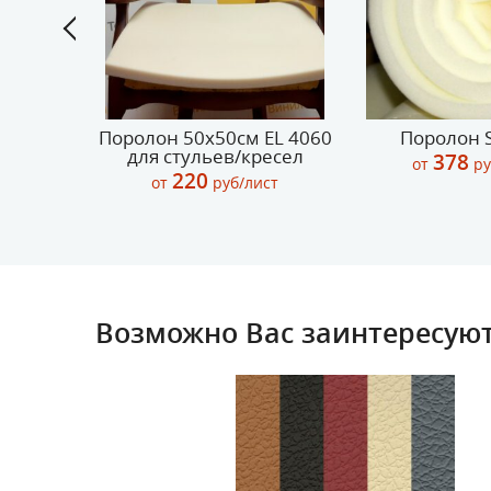
Поролон 50х50см EL 4060
Поролон S
ный 10
для стульев/кресел
378
от
ру
220
от
руб/лист
.м.
Возможно Вас заинтересуют