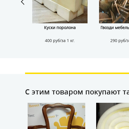
 240 руб./
Куски поролона
Гвозди мебель
0 п.м.
400 руб/за 1 кг.
290 руб/з
С этим товаром покупают т