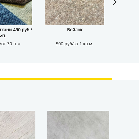
кани 490 руб./
Войлок
Кожзам
мп.
/от 30 п.м.
500 руб/за 1 кв.м.
155 