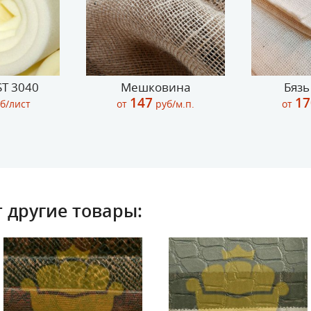
T 3040
Мешковина
Бязь
147
17
б/лист
от
руб/м.п.
от
 другие товары: