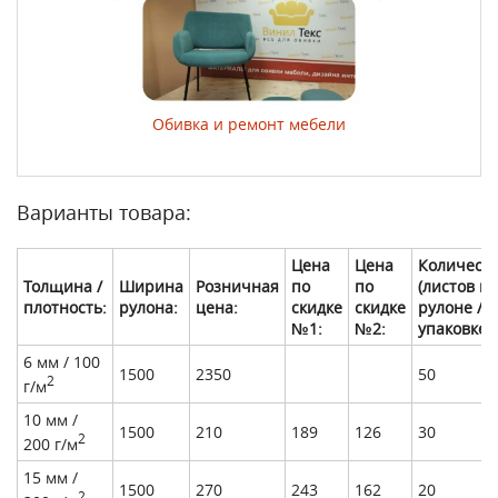
ер изделий
Обивка и ремонт мебели
Изготовление м
подушек для 
Варианты товара:
Цена
Цена
Количест
Толщина /
Ширина
Розничная
по
по
(листов в
плотность:
рулона:
цена:
скидке
скидке
рулоне /
№1:
№2:
упаковке):
6 мм / 100
1500
2350
50
2
г/м
10 мм /
1500
210
189
126
30
2
200 г/м
15 мм /
1500
270
243
162
20
2