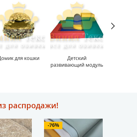
Домик для кошки
Детский
Матр
развивающий модуль
из распродажи!
-76%
-69%