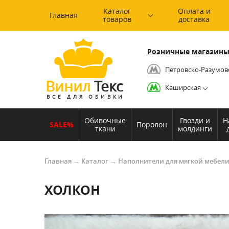
Каталог
Оплата и
Главная
товаров
доставка
Розничные магазины
Петровско-Разумов
Винил
Текс
Каширская
ВСЕ ДЛЯ ОБИВКИ
Обивочные
Гвозди и
Н
SALE%
Поролон
ткани
молдинги
Главная
→
Каталог
→
Наполнители для мягкой мебел
ХОЛКОН