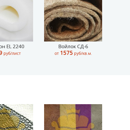
он EL 2240
Войлок СД-6
9
1575
руб/лист
от
руб/кв.м.