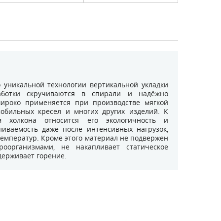
 уникальной технологии вертикальной укладки
аботки скручиваются в спирали и надёжно
широко применяется при производстве мягкой
омобильных кресел и многих других изделий. К
м холкона относится его экологичность и
вливаемость даже после интенсивных нагрузок,
температур. Кроме этого материал не подвержен
оорганизмами, не накапливает статическое
ддерживает горение.