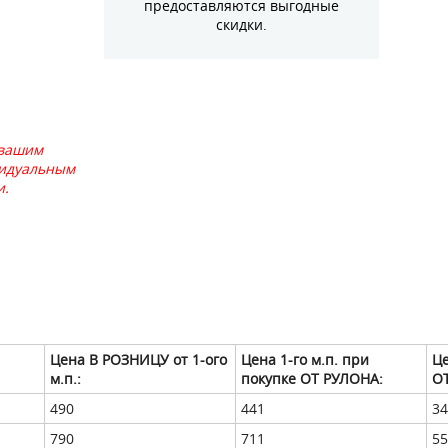
предоставляются выгодные
скидки.
 вашим
видуальным
и.
Цена
В РОЗНИЦУ от 1-ого
Цена 1-го м.п. при
Це
м.п.:
покупке
ОТ РУЛОНА:
ОТ
490
441
34
790
711
55