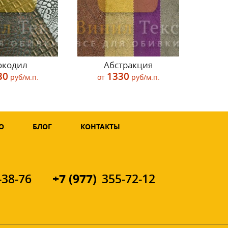
окодил
Абстракция
30
1330
руб/м.п.
от
руб/м.п.
О
БЛОГ
КОНТАКТЫ
+7 (977)
-38-76
355-72-12