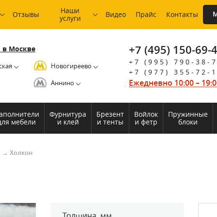
Наши
М
Отзывы
Видео
Прайс
Контакты
услуги
+7 (495) 150-69-
 в Москве
+7 (995) 790-38-
ская
Новогиреево
+7 (977) 355-72-
Ежедневно 10:00 – 19:0
Аннино
аполнители
Фурнитура
Брезент
Войлок
Пружинные
для мебели
и клей
и тенты
и фетр
блоки
и
→
Холкон
Толщина, мм