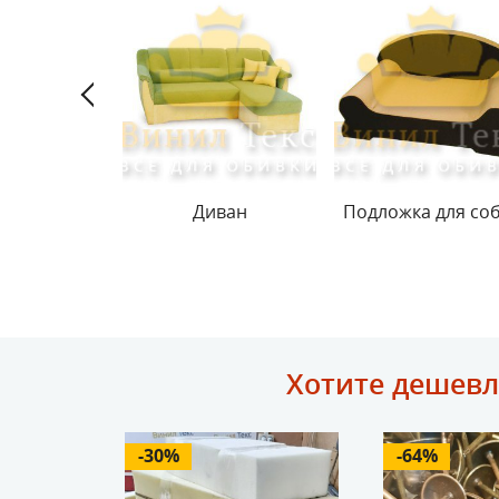
трасы
Диван
Подложка для со
Хотите дешевл
-30%
-64%