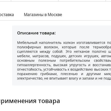
оставка
Магазины в Москве
Описание товара:
Мебельный наполнитель холкон изготавливается по
полиэфирных волокон, которые после термообр
сцепляются между собой. Это нетканое полотно 
мебели, матрасов, подушек, детских игрушек, авт
основным полезным потребительским свойства
гипоаллергенность, высокая упругость и восстана
огнестойкость, устойчивость к воздействию высоких 
поражению грибками, плесенью и другими микр
электричество, не впитывает влагу и запахи и не по
применения товара