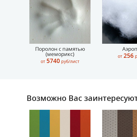
Поролон с памятью
Аэро
(меморикс)
256
от
р
5740
от
руб/лист
Возможно Вас заинтересуют