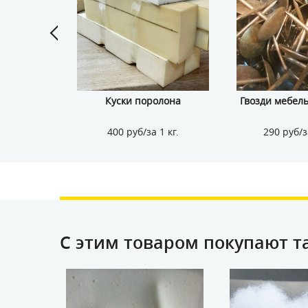
 240 руб./
Куски поролона
Гвозди мебель
0 п.м.
400 руб/за 1 кг.
290 руб/з
С этим товаром покупают т