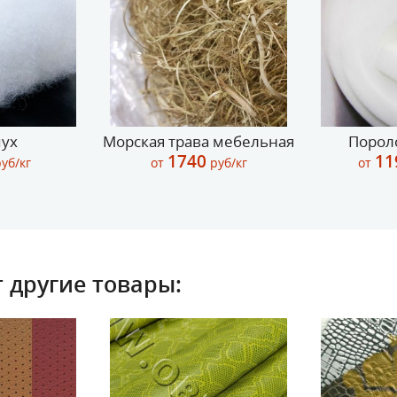
пух
Морская трава мебельная
Порол
1740
11
уб/кг
от
руб/кг
от
 другие товары: