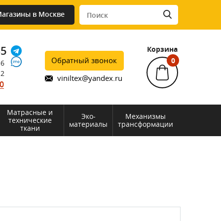
агазины в Москве
45
Корзина
Обратный звонок
0
76
12
viniltex@yandex.ru
0
Матрасные и
Эко-
Механизмы
технические
материалы
трансформации
ткани