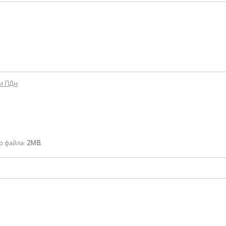
и ПДн
р файла:
2MB.