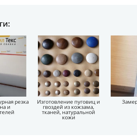
ги:
урная резка
Изготовление пуговиц и
Замер
на и
гвоздей из кожзама,
телей
тканей, натуральной
кожи