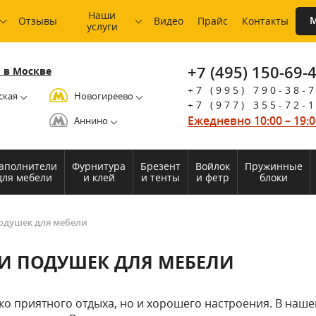
Наши
М
Отзывы
Видео
Прайс
Контакты
услуги
+7 (495) 150-69-
 в Москве
+7 (995) 790-38-
ская
Новогиреево
+7 (977) 355-72-
Ежедневно 10:00 – 19:0
Аннино
аполнители
Фурнитура
Брезент
Войлок
Пружинные
для мебели
и клей
и тенты
и фетр
блоки
одушек для мебели
 И ПОДУШЕК ДЛЯ МЕБЕЛИ
ко приятного отдыха, но и хорошего настроения. В наш