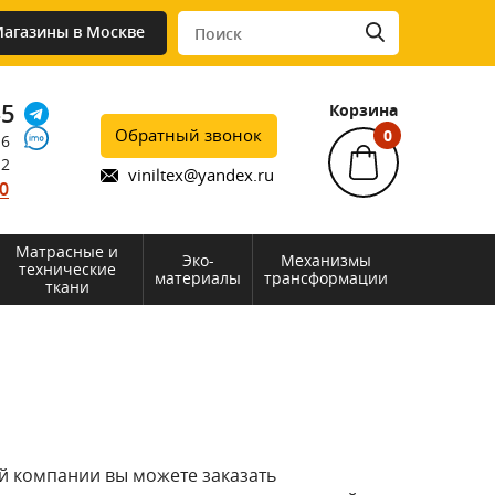
агазины в Москве
45
Корзина
Обратный звонок
0
76
12
viniltex@yandex.ru
0
Матрасные и
Эко-
Механизмы
технические
материалы
трансформации
ткани
ей компании вы можете заказать