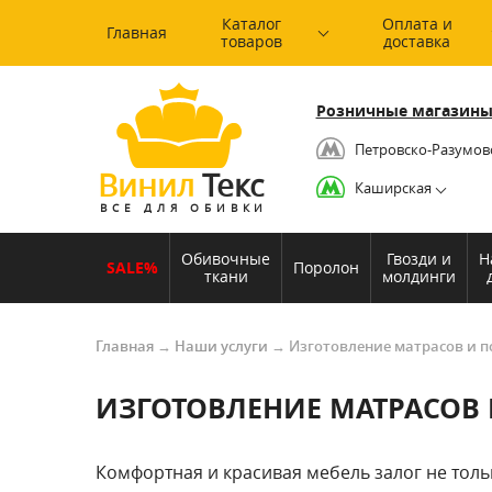
Каталог
Оплата и
Главная
товаров
доставка
Розничные магазины
Петровско-Разумов
Винил
Текс
Каширская
ВСЕ ДЛЯ ОБИВКИ
Обивочные
Гвозди и
Н
SALE%
Поролон
ткани
молдинги
Главная
→
Наши услуги
→
Изготовление матрасов и п
ИЗГОТОВЛЕНИЕ МАТРАСОВ
Комфортная и красивая мебель залог не толь