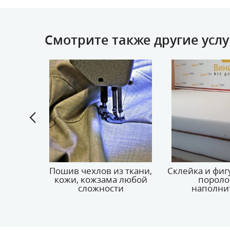
Смотрите также другие услу
тяжка
Пошив чехлов из ткани,
Склейка и фиг
ов
кожи, кожзама любой
пороло
сложности
наполни