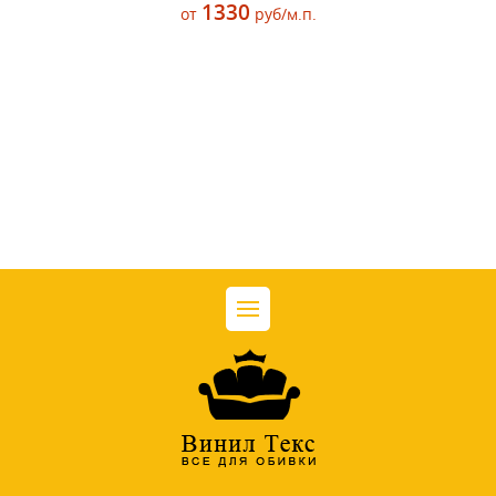
1330
от
руб/м.п.