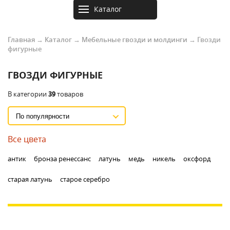
Каталог
товаров
Главная
→
Каталог
→
Мебельные гвозди и молдинги
→
Гвозди
фигурные
ГВОЗДИ ФИГУРНЫЕ
В категории
39
товаров
Все цвета
антик
бронза ренессанс
латунь
медь
никель
оксфорд
старая латунь
старое серебро