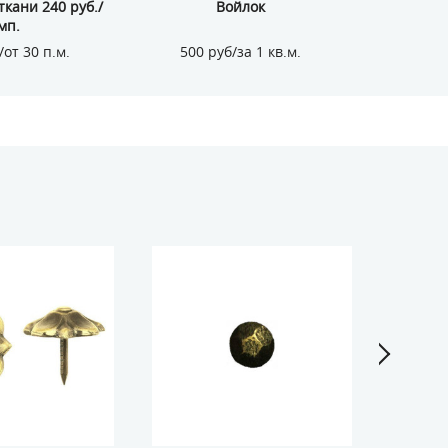
кани 240 руб./
Войлок
Кожзам
мп.
/от 30 п.м.
500 руб/за 1 кв.м.
155 