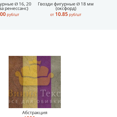
урные Ø 16, 20
Гвозди фигурные Ø 18 мм
Гвозди
за ренессанс)
(оксфорд)
мм (св
.00
10.85
руб/шт
от
руб/шт
о
Абстракция