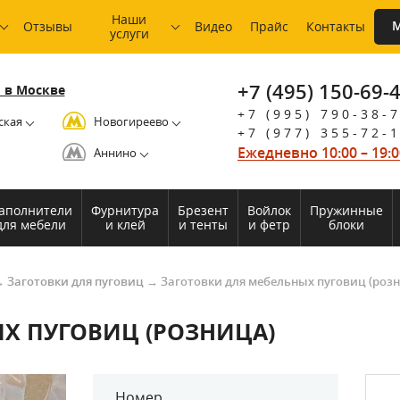
Наши
М
Отзывы
Видео
Прайс
Контакты
услуги
+7 (495) 150-69-
 в Москве
+7 (995) 790-38-
ская
Новогиреево
+7 (977) 355-72-
Ежедневно 10:00 – 19:0
Аннино
аполнители
Фурнитура
Брезент
Войлок
Пружинные
для мебели
и клей
и тенты
и фетр
блоки
→
Заготовки для пуговиц
→
Заготовки для мебельных пуговиц (роз
Х ПУГОВИЦ (РОЗНИЦА)
Номер