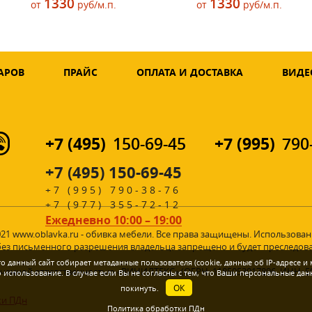
1330
1330
от
руб/м.п.
от
руб/м.п.
АРОВ
ПРАЙС
ОПЛАТА И ДОСТАВКА
ВИДЕ
+7 (495)
+7 (995)
150-69-45
790
+7 (495) 150-69-45
+7 (995) 790-38-76
+7 (977) 355-72-12
Ежедневно 10:00 – 19:00
021 www.oblavka.ru - обивка мебели. Все права защищены. Использова
без письменного разрешения владельца запрещено и будет преследова
 данный сайт собирает метаданные пользователя (cookie, данные об IP-адресе и
ченной ответственностью «ВИНИЛТЕКС» (ОГРН: 1185053017896, ИНН: 5
спользование. В случае если Вы не согласны с тем, что Ваши персональные дан
ОК
покинуть.
ки ПДн
Политика обработки ПДн