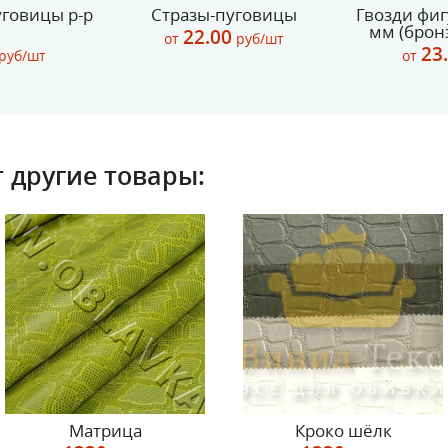
говицы р-р
Стразы-пуговицы
Гвозди фиг
мм (брон
22.00
от
руб/шт
23
руб/шт
от
 другие товары:
Матрица
Кроко шёлк