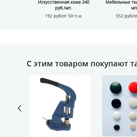
лона
Искусственная кожа 240
Мебельные тка
руб./мп.
мп
1 кг.
192 руб/от 50 п.м.
552 руб/от
С этим товаром покупают т