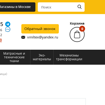
агазины в Москве
45
Корзина
Обратный звонок
0
76
12
viniltex@yandex.ru
0
Матрасные и
Эко-
Механизмы
технические
материалы
трансформации
ткани
ница)