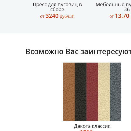
 Ø 9 мм
Пресс для пуговиц в
Мебельные пу
нь)
сборе
36
3240
13.70
шт
от
руб/шт.
от
Возможно Вас заинтересуют
Дакота классик