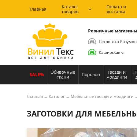
Каталог
Оплата и
Главная
товаров
доставка
Розничные магазины
Петровско-Разумов
Винил
Текс
Каширская
ВСЕ ДЛЯ ОБИВКИ
Обивочные
Гвозди и
Н
SALE%
Поролон
ткани
молдинги
Главная
→
Каталог
→
Мебельные гвозди и молдинги
ЗАГОТОВКИ ДЛЯ МЕБЕЛЬНЫ