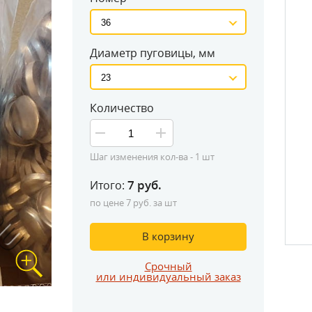
Диаметр пуговицы, мм
Количество
Шаг изменения кол-ва -
1
шт
7
руб.
Итого:
Замер изде
по цене
7
руб. за шт
В корзину
Срочный
или индивидуальный заказ