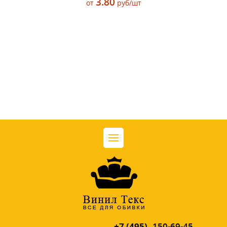
3.80
от
руб/шт
+7 (495)
150-69-45