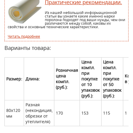
Практические рекомендации.
Из нашей небольшой информационной
статьи вы узнаете какие именно марки
поролона подходят под ваши нужды, чем они
различаются между собой, каковы их
свойства и основные технические характеристики.
Читать подробнее
Варианты товара:
Цена
Цена
компл.
компл.
Розничная
при
при
цена
Кол
Размер:
Длина:
покупке
покупке
компл.
в у
от 10
от 50
(руб.):
упаковок
упаковок
(руб.):
(руб.):
Разная
80х120
(некондиция,
170
153
115
1 шт
мм
обрезки от
утеплителя)