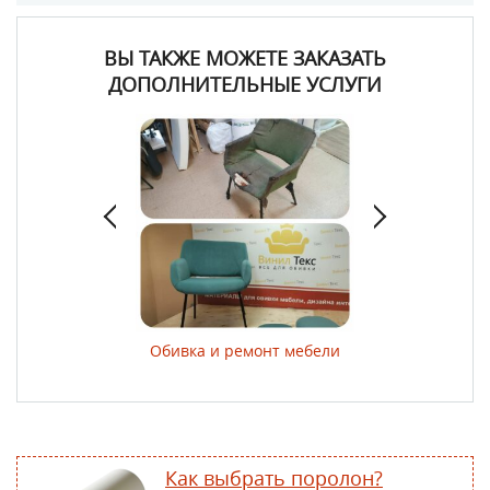
ВЫ ТАКЖЕ МОЖЕТЕ ЗАКАЗАТЬ
ДОПОЛНИТЕЛЬНЫЕ УСЛУГИ
ер изделий
Обивка и ремонт мебели
Обивка и декор
двере
Как выбрать поролон?