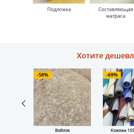
апки
Подложка
Составляющая
матраса
Хотите дешевл
-58%
-69%
кожа 240
Войлок
Кожзам 155