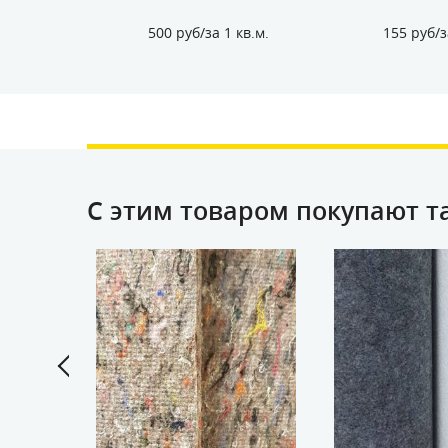
.
0 п.м.
500 руб/за 1 кв.м.
155 руб/з
С этим товаром покупают т