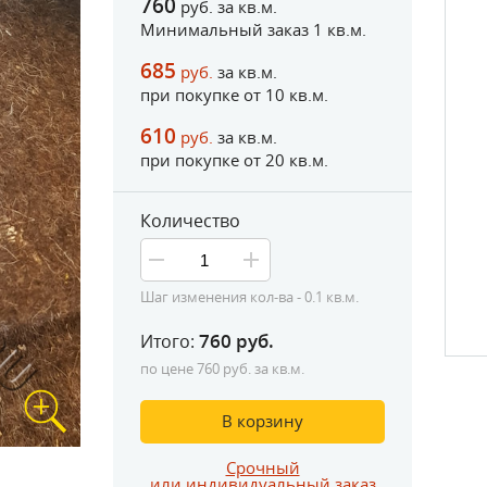
760
руб. за кв.м.
Минимальный заказ 1 кв.м.
685
руб.
за кв.м.
при покупке от
10
кв.м.
610
руб.
за кв.м.
при покупке от
20
кв.м.
Количество
Шаг изменения кол-ва - 0.1 кв.м.
Замер изде
760
руб.
Итого:
по цене
760
руб. за кв.м.
В корзину
Срочный
или индивидуальный заказ