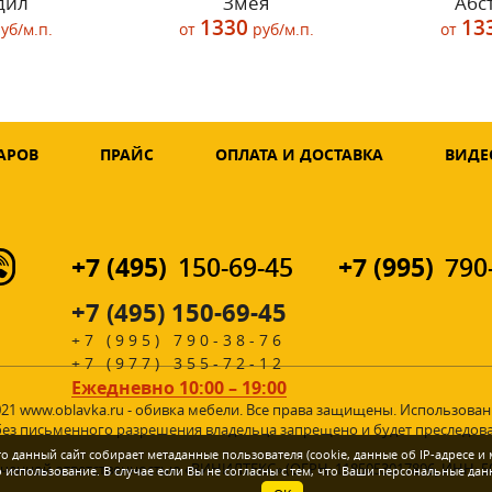
дил
Змея
Абс
1330
13
уб/м.п.
от
руб/м.п.
от
АРОВ
ПРАЙС
ОПЛАТА И ДОСТАВКА
ВИДЕ
+7 (495)
+7 (995)
150-69-45
790
+7 (495) 150-69-45
+7 (995) 790-38-76
+7 (977) 355-72-12
Ежедневно 10:00 – 19:00
021 www.oblavka.ru - обивка мебели. Все права защищены. Использова
без письменного разрешения владельца запрещено и будет преследова
 данный сайт собирает метаданные пользователя (cookie, данные об IP-адресе и
ченной ответственностью «ВИНИЛТЕКС» (ОГРН: 1185053017896, ИНН: 5
спользование. В случае если Вы не согласны с тем, что Ваши персональные дан