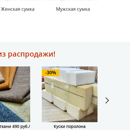
Женская сумка
Мужская сумка
Кла
из распродажи!
-30%
-52%
кани 490 руб./
Куски поролона
Мебельные