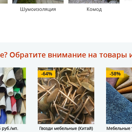
Шумоизоляция
Комод
е? Обратите внимание на товары 
-64%
-58%
 руб./мп.
Гвозди мебельные (Китай)
Мебельные т