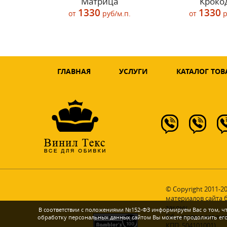
Матрица
Кроко
1330
1330
от
руб/м.п.
от
р
ГЛАВНАЯ
УСЛУГИ
КАТАЛОГ ТОВ
© Copyright 2011-2
материалов сайта 
закону.
В соответствии с положениями №152-ФЗ информируем Вас о том, что
Общество с ограни
обработку персональных данных сайтом Вы можете продолжить его и
КПП: 504101001)