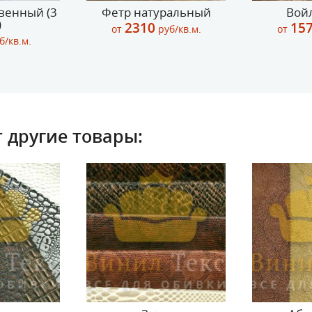
венный (3
Фетр натуральный
Войл
)
2310
15
от
руб/кв.м.
от
б/кв.м.
 другие товары: