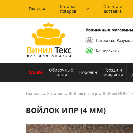
Каталог
Оплата и
Главная
товаров
доставка
Розничные магазины
Петровско-Разумов
Винил
Текс
Каширская
ВСЕ ДЛЯ ОБИВКИ
Обивочные
Гвозди и
Н
SALE%
Поролон
ткани
молдинги
Главная
→
Каталог
→
Войлок и фетр
→
Войлок ИПР (4 
ВОЙЛОК ИПР (4 ММ)