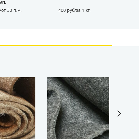
мп.
/от 30 п.м.
400 руб/за 1 кг.
552 р