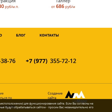
тракция
Таллер
30
686
руб/м.п.
от
руб/м
О
БЛОГ
КОНТАКТЫ
+7 (977)
-38-76
355-72-12
ние
Создание
ться по
сайта
 местоположении) для функционирования сайта. Если Вы согласны на
041207589,
ные будут обрабатываться сайтом - просим Вас незамедлительно его