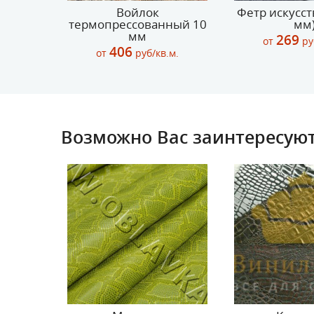
10
Войлок
Фетр искусст
термопрессованный 10
мм
в.м.
мм
269
от
ру
406
от
руб/кв.м.
Возможно Вас заинтересуют