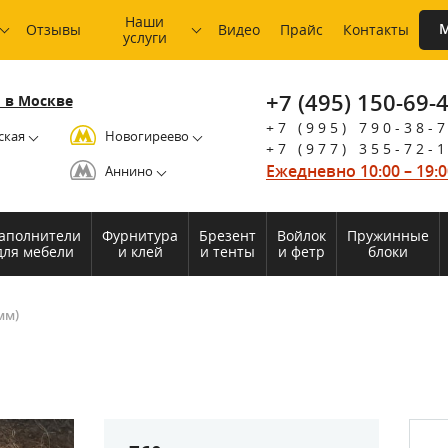
Наши
М
Отзывы
Видео
Прайс
Контакты
услуги
+7 (495) 150-69-
 в Москве
+7 (995) 790-38-
ская
Новогиреево
+7 (977) 355-72-
Ежедневно 10:00 – 19:0
Аннино
аполнители
Фурнитура
Брезент
Войлок
Пружинные
для мебели
и клей
и тенты
и фетр
блоки
мм)