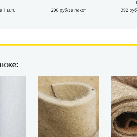
а 1 м.п.
290 руб/за пакет
392 руб
акже: