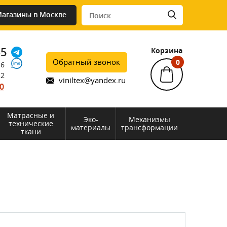
агазины в Москве
45
Корзина
Обратный звонок
0
76
12
viniltex@yandex.ru
0
Матрасные и
Эко-
Механизмы
технические
материалы
трансформации
ткани