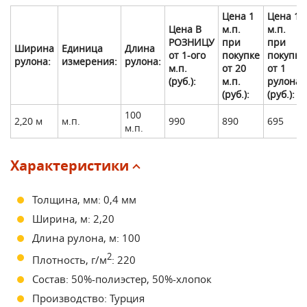
Цена 1
Цена 1
Цена В
м.п.
м.п.
РОЗНИЦУ
при
при
Ширина
Единица
Длина
от 1-ого
покупке
покупке
рулона:
измерения:
рулона:
м.п.
от 20
от 1
(руб.):
м.п.
рулона
(руб.):
(руб.):
100
2,20 м
м.п.
990
890
695
м.п.
Характеристики
Толщина, мм: 0,4 мм
Ширина, м: 2,20
Длина рулона, м: 100
2
Плотность, г/м
: 220
Состав: 50%-полиэстер, 50%-хлопок
Производство: Турция