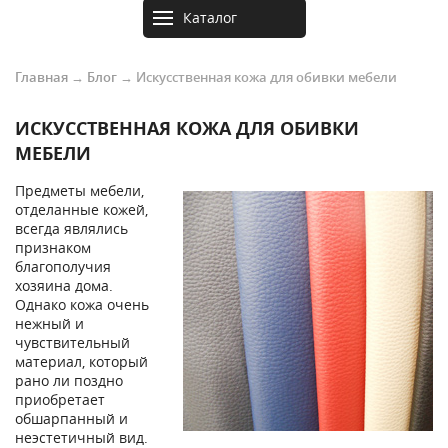
Каталог
товаров
Главная
→
Блог
→
Искусственная кожа для обивки мебели
ИСКУССТВЕННАЯ КОЖА ДЛЯ ОБИВКИ
МЕБЕЛИ
Предметы мебели,
отделанные кожей,
всегда являлись
признаком
благополучия
хозяина дома.
Однако кожа очень
нежный и
чувствительный
материал, который
рано ли поздно
приобретает
обшарпанный и
неэстетичный вид.