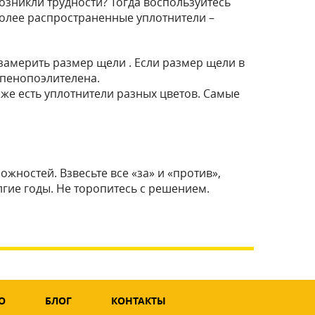
озникли трудности? Тогда воспользуйтесь
более распространенные уплотнители –
замерить размер щели . Если размер щели в
 пенопоэлителена.
аже есть уплотнители разных цветов. Самые
жностей. Взвесьте все «за» и «против»,
гие годы. Не торопитесь с решением.
О
БЛОГ
КОНТАКТЫ