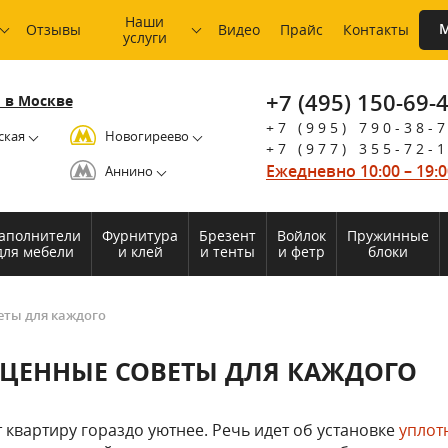
Наши
М
Отзывы
Видео
Прайс
Контакты
услуги
+7 (495) 150-69-
 в Москве
+7 (995) 790-38-
ская
Новогиреево
+7 (977) 355-72-
Ежедневно 10:00 – 19:0
Аннино
аполнители
Фурнитура
Брезент
Войлок
Пружинные
для мебели
и клей
и тенты
и фетр
блоки
еты для каждого
 ЦЕННЫЕ СОВЕТЫ ДЛЯ КАЖДОГО
 квартиру гораздо уютнее. Речь идет об установке
уплот