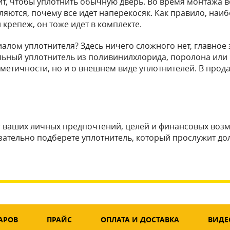
ит, чтобы уплотнить обычную дверь. Во время монтажа в
ляются, почему все идет наперекосяк. Как правило, наи
крепеж, он тоже идет в комплекте.
алом уплотнителя? Здесь ничего сложного нет, главное 
ольный уплотнитель из поливинилхлорида, поролона или
метичности, но и о внешнем виде уплотнителей. В прод
т ваших личных предпочтений, целей и финансовых возмо
ательно подберете уплотнитель, который прослужит дол
АРОВ
ПРАЙС
ОПЛАТА И ДОСТАВКА
ВИДЕ