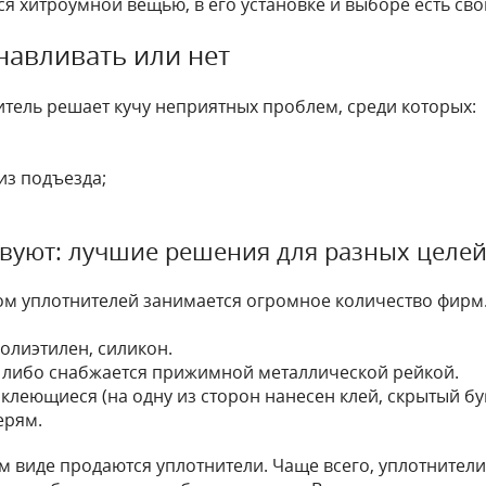
ся хитроумной вещью, в его установке и выборе есть сво
навливать или нет
тель решает кучу неприятных проблем, среди которых:
из подъезда;
твуют: лучшие решения для разных целе
ом уплотнителей занимается огромное количество фирм.
полиэтилен, силикон.
н либо снабжается прижимной металлической рейкой.
моклеющиеся (на одну из сторон нанесен клей, скрытый 
ерям.
ом виде продаются уплотнители. Чаще всего, уплотнител