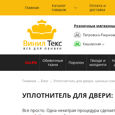
Каталог
Оплата и
Главная
товаров
доставка
Розничные магазины
Петровско-Разумов
Винил
Текс
Каширская
ВСЕ ДЛЯ ОБИВКИ
Обивочные
Гвозди и
Н
SALE%
Поролон
ткани
молдинги
Главная
→
Блог
→
Уплотнитель для двери: ценные сов
УПЛОТНИТЕЛЬ ДЛЯ ДВЕРИ:
Все просто. Одна нехитрая процедура сделает