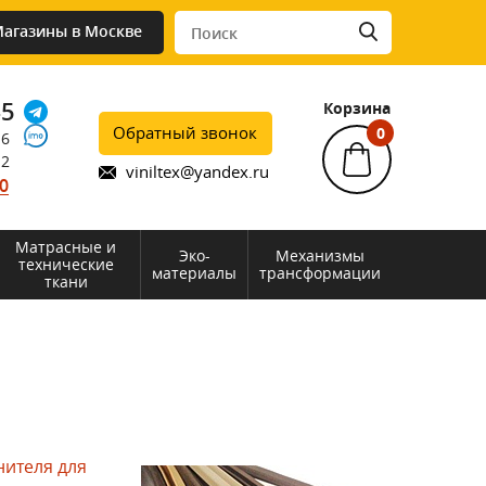
агазины в Москве
45
Корзина
Обратный звонок
0
76
12
viniltex@yandex.ru
0
Матрасные и
Эко-
Механизмы
технические
материалы
трансформации
ткани
нителя для