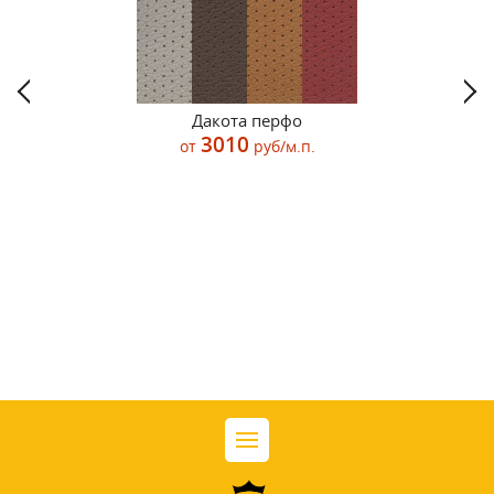
Дакота перфо
3010
от
руб/м.п.