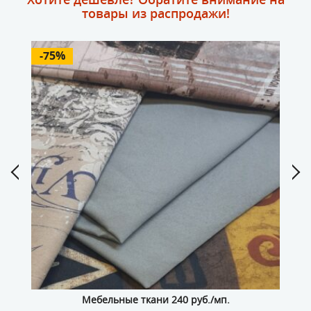
товары из распродажи!
-75%
-
Мебельные ткани 240 руб./мп.