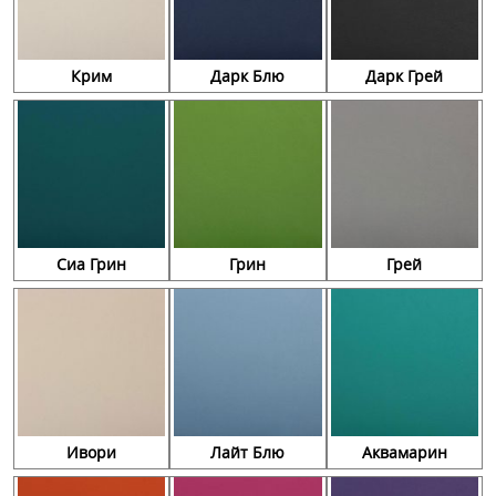
Крим
Дарк Блю
Дарк Грей
Сиа Грин
Грин
Грей
Ивори
Лайт Блю
Аквамарин