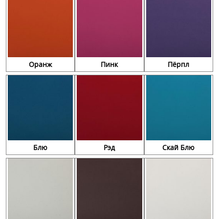
Оранж
Пинк
Пёрпл
Блю
Рэд
Скай Блю