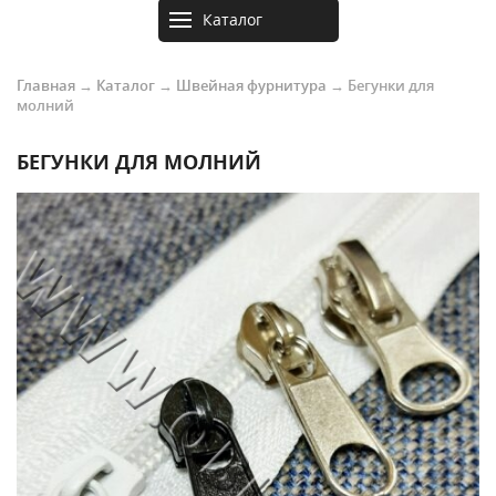
Каталог
товаров
Главная
→
Каталог
→
Швейная фурнитура
→
Бегунки для
молний
БЕГУНКИ ДЛЯ МОЛНИЙ