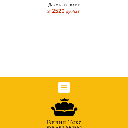
Дакота классик
2520
от
руб/м.п.