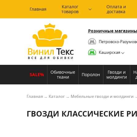
Каталог
Оплата и
Главная
товаров
доставка
Розничные магазины
Петровско-Разумов
Винил
Текс
Каширская
ВСЕ ДЛЯ ОБИВКИ
Обивочные
Гвозди и
Н
SALE%
Поролон
ткани
молдинги
Главная
→
Каталог
→
Мебельные гвозди и молдинги
ГВОЗДИ КЛАССИЧЕСКИЕ РИ