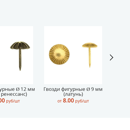
гурные Ø 12 мм
Гвозди фигурные Ø 9 мм
Гвозди
 ренессанс)
(латунь)
(ст
00
8.00
руб/шт
от
руб/шт
о