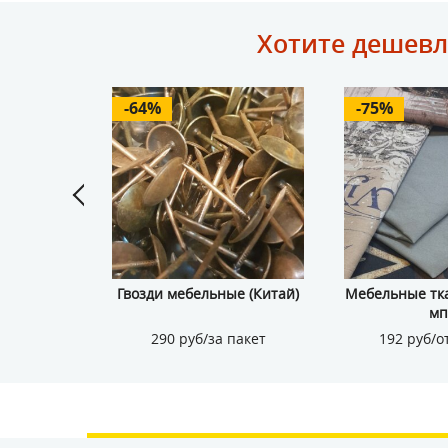
Хотите дешевл
-64%
-75%
к
Гвозди мебельные (Китай)
Мебельные тка
мп
 кв.м.
290 руб/за пакет
192 руб/от