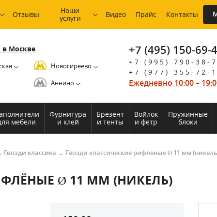
Наши
М
Отзывы
Видео
Прайс
Контакты
услуги
+7 (495) 150-69-
 в Москве
+7 (995) 790-38-
ская
Новогиреево
+7 (977) 355-72-
Ежедневно 10:00 – 19:0
Аннино
аполнители
Фурнитура
Брезент
Войлок
Пружинные
для мебели
и клей
и тенты
и фетр
блоки
→
Гвозди классика
→
Гвозди классические рифлёные Ø 11 мм (никель
ФЛЁНЫЕ Ø 11 ММ (НИКЕЛЬ)