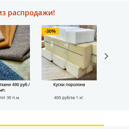
из распродажи!
-30%
-52%
кани 490 руб./
Куски поролона
Мебельные
мп.
/от 30 п.м.
400 руб/за 1 кг.
552 р