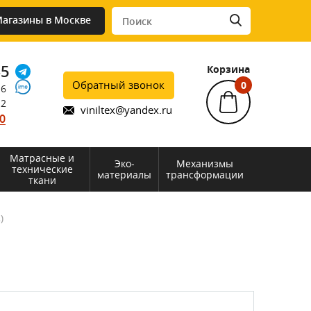
агазины в Москве
45
Корзина
Обратный звонок
0
76
12
viniltex@yandex.ru
0
Матрасные и
Эко-
Механизмы
технические
материалы
трансформации
ткани
)