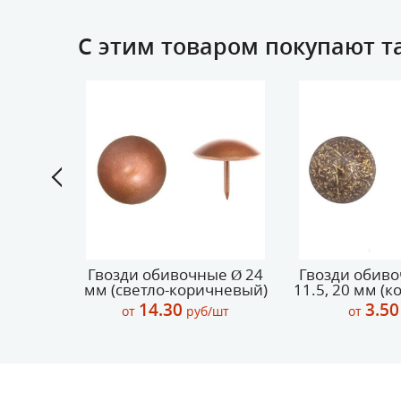
С этим товаром покупают т
Ø 16 мм
Гвозди обивочные Ø 24
Гвозди обиво
санс)
мм (светло-коричневый)
11.5, 20 мм (
14.30
3.50
/шт
от
руб/шт
от