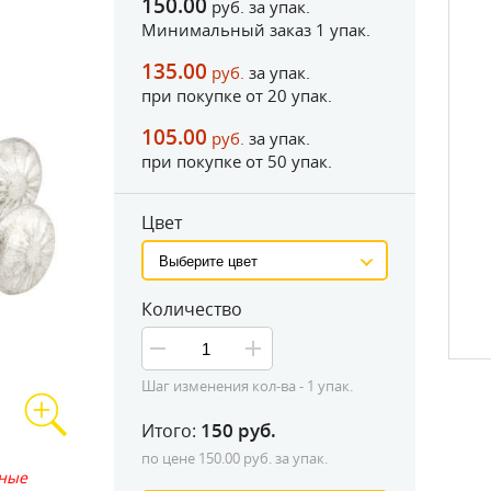
150.00
руб. за упак.
Минимальный заказ 1 упак.
135.00
руб.
за упак.
при покупке от
20
упак.
105.00
руб.
за упак.
при покупке от
50
упак.
Цвет
Замер изде
Количество
Шаг изменения кол-ва - 1 упак.
150
руб.
Итого:
по цене
150.00
руб. за упак.
ьные