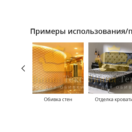
Примеры использования/
а деталей
Обивка стен
Отделка кроват
бели