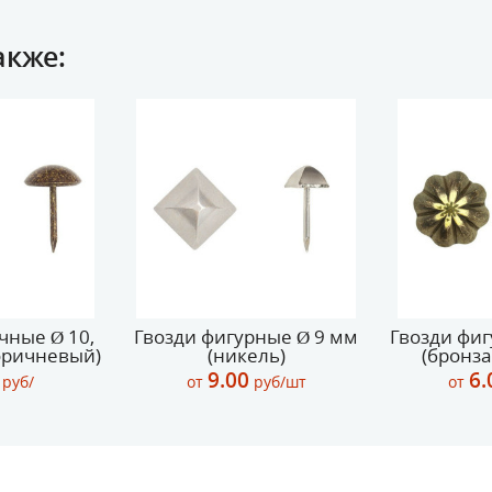
акже:
чные Ø 10,
Гвозди фигурные Ø 9 мм
Гвозди фи
коричневый)
(никель)
(бронза
9.00
6.
руб/
от
руб/шт
от